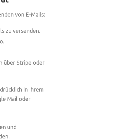
nden von E-Mails:
s zu versenden.
o.
 über Stripe oder
drücklich in Ihrem
gle Mail oder
ren und
den.