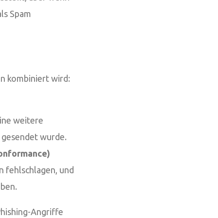
 als Spam
n kombiniert wird:
eine weitere
r gesendet wurde.
onformance)
n fehlschlagen, und
eben.
hishing-Angriffe