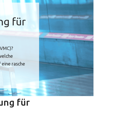
ng für
 (VMC)?
 welche
 eine rasche
ung für