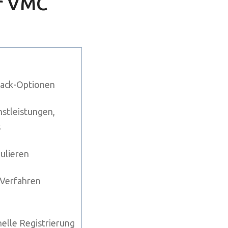
ür VMC
Track-Optionen
stleistungen,
s
ulieren
 Verfahren
nelle Registrierung