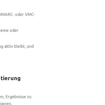
 DMARC- oder VMC-
bleme oder
 aktiv bleibt, und
ntierung
en, Ergebnisse zu
mieren.