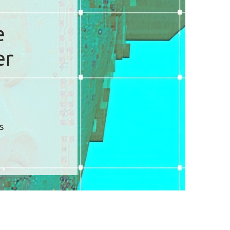
e
er
s
t