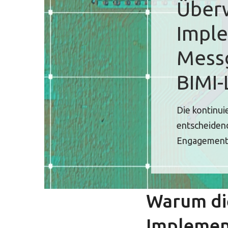
Über
Imple
Messg
BIMI-
Die kontinui
entscheiden
Engagements
Warum di
Implement